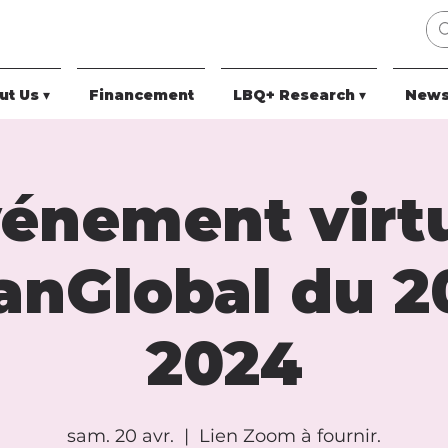
t Us ▾
Financement
LBQ+ Research ▾
News
énement virt
anGlobal du 20
2024
sam. 20 avr.
  |  
Lien Zoom à fournir.