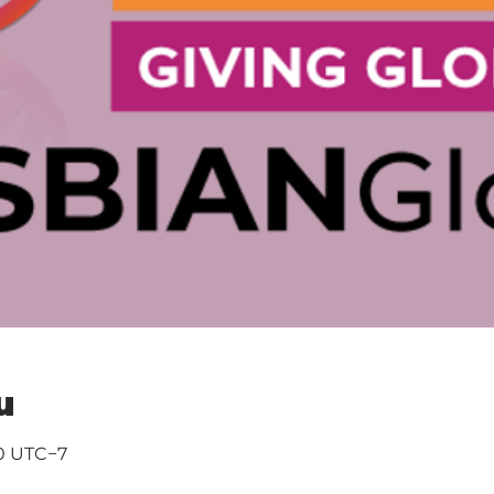
u
30 UTC−7