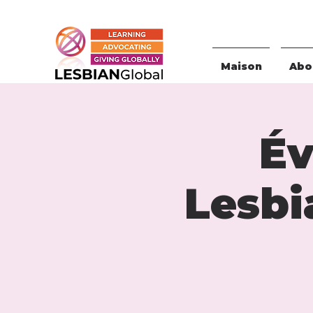
Maison
Abou
Év
Lesbi