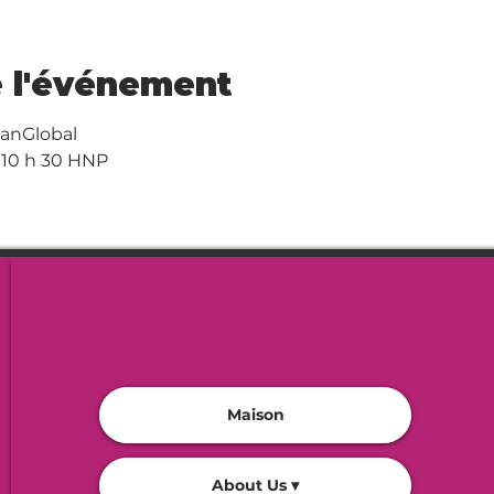
 l'événement
ianGlobal
à 10 h 30 HNP
Maison
About Us ▾