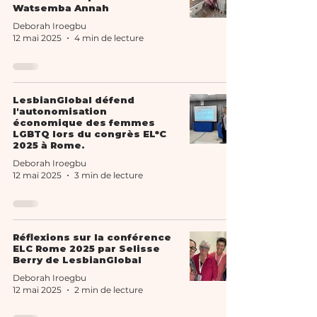
Watsemba Annah
Deborah Iroegbu
12 mai 2025
4 min de lecture
LesbianGlobal défend
l'autonomisation
économique des femmes
LGBTQ lors du congrès EL*C
2025 à Rome.
Deborah Iroegbu
12 mai 2025
3 min de lecture
Réflexions sur la conférence
ELC Rome 2025 par Selisse
Berry de LesbianGlobal
Deborah Iroegbu
12 mai 2025
2 min de lecture