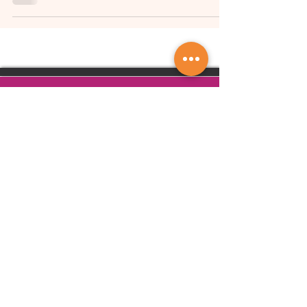
Nous sommes mondiaux;
Nous touchons des vies partout dans le monde !
info@lesbianglobal.org
Rejoignez notre mouvement
Suivez-nous: