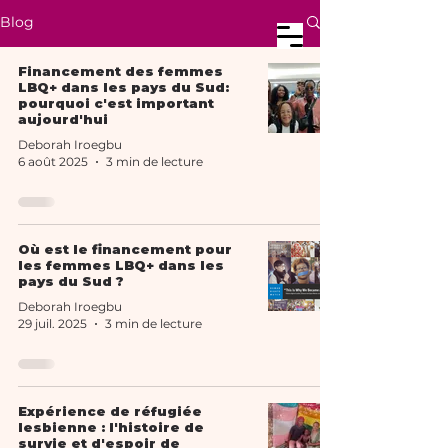
Blog
Financement des femmes
LBQ+ dans les pays du Sud:
pourquoi c'est important
aujourd'hui
Deborah Iroegbu
Rejoignez notre mouvement
6 août 2025
3 min de lecture
Où est le financement pour
les femmes LBQ+ dans les
pays du Sud ?
Deborah Iroegbu
29 juil. 2025
3 min de lecture
Expérience de réfugiée
lesbienne : l'histoire de
survie et d'espoir de