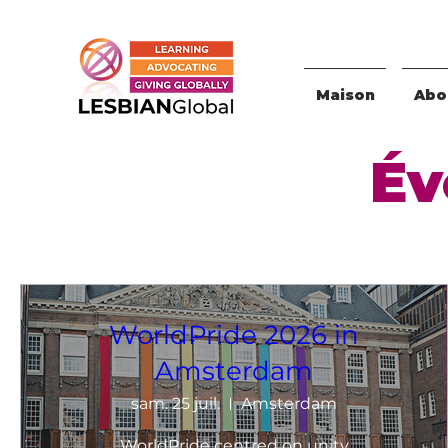
Maison
Abou
Év
WorldPride 2026 in
Amsterdam
sam. 25 juil.
Amsterdam
WorldPride centred on unity