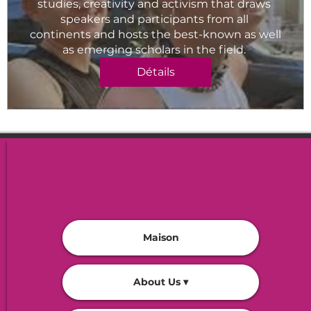
studies, creativity and activism that draws 
speakers and participants from all 
continents and hosts the best-known as well 
as emerging scholars in the field. 
Détails
Charger plus
Maison
About Us ▾