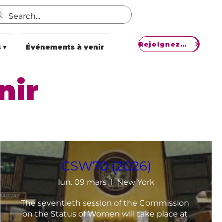
Rejoignez notre mouvement
 ▾
Événements à venir
nir
CSW70 (2026)
lun. 09 mars
New York
The seventieth session of the Commission 
on the Status of Women will take place at 