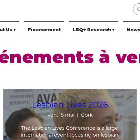
t Us ▾
Financement
LBQ+ Research ▾
News
énements à ve
Lesbian Lives 2026
ven. 15 mai
Cork
The Lesbian Lives Conference is a large 
international event focusing on lesbian 