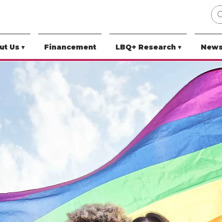
t Us ▾
Financement
LBQ+ Research ▾
News