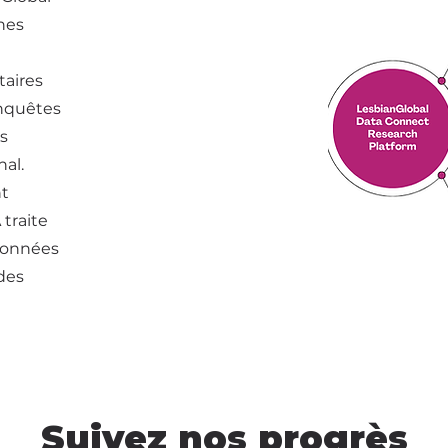
hes
taires
enquêtes
es
al.
nt
 traite
données
 des
Suivez nos progrès