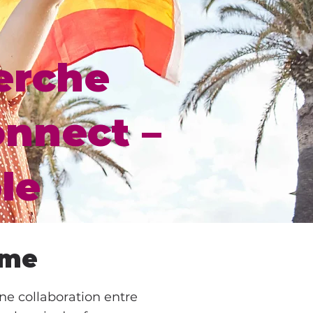
erche
onnect –
le
rme
e collaboration entre