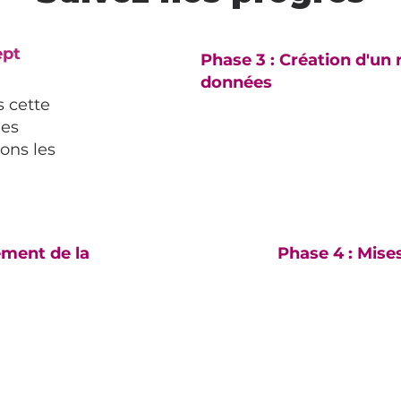
ept
Phase 3 : Création d'un 
données
 cette
les
tons les
ement de la
Phase 4 : Mises