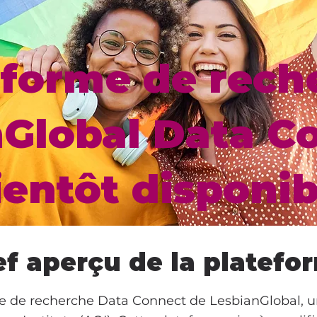
eforme de rech
Global Data C
ientôt disponib
ef aperçu de la platefo
e de recherche Data Connect de LesbianGlobal, un