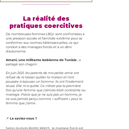
La réalité des
pratiques coercitives
De nombreuses femmes LBQ+ sont confrontées à
une pression sociale et familiale extrême pour se
conformer aux normes hétérosexuelles, ce qui
conduit à des mariages forcés et à un déni
d’autonomie.
Amani, une militante lesbienne de Tunisie
, a
partagé son chagrin :
En juin 2021, les parents de ma petite amie ont
refusé de la laisser quitter la maison et l'ont
poussée à épouser un homme. Ils ont finalement
réussi. Elle m'a quitté. Ce n'était pas la première
fois qu'une femme que j'aimais était contrainte au
mariage. Parce que je ne suis pas un homme, je
ne suis jamais perçu comme « suffisant » pour la
femme que j'aime
.
📌
Le saviez-vous ?
Selon
Human Rights Watch
, le mariage forcé est