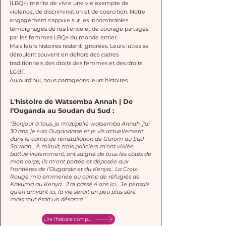
(LBQ+) mérite de vivre une vie exempte de
violence, de discrimination et de coercition. Notre
engagement s'appuie sur les innombrables
témoignages de résilience et de courage partagés
par les femmes LBQ+ du monde entier.
Mais leurs histoires restent ignorées. Leurs luttes se
déroulent souvent en dehors des cadres
traditionnels des droits des femmes et des droits
LGBT.
Aujourd’hui, nous partageons leurs histoires.
L'histoire de Watsemba Annah | De
l’Ouganda au Soudan du Sud :
"Bonjour à tous, je m'appelle watsemba Annah, j'ai
30 ans, je suis Ougandaise et je vis actuellement
dans le camp de réinstallation de Gorom au Sud
Soudan... À minuit, trois policiers m'ont violée,
battue violemment, ont saigné de tous les côtés de
mon corps, ils m'ont portée et déposée aux
frontières de l'Ouganda et du Kenya... La Croix-
Rouge m'a emmenée au camp de réfugiés de
Kakuma au Kenya... J'ai passé 4 ans ici... Je pensais
qu'en arrivant ici, la vie serait un peu plus sûre,
mais tout était un désastre."
Lire l'histoire complète ici