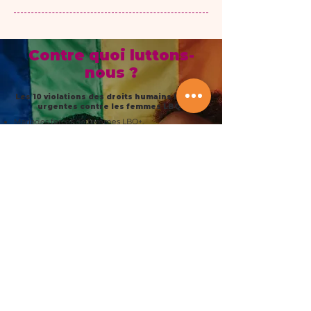
Contre quoi luttons-
nous ?
Les 10 violations des droits humains les plus
urgentes contre les femmes LBQ+
Mariages forcés de femmes LBQ+.
Refus de droits fonciers, de logement et de
propriété.
Discrimination et violence au travail.
Coercition dans les structures familiales
hétérosexuelles.
Droits parentaux et droits d’adoption refusés.
Manque d’accès à des soins de santé mentale
tenant compte des différences entre les sexes.
Liberté de mouvement limitée et risques pour la
sécurité publique.
Violences policières et criminalisation de
l’expression de genre.
Manque de protection juridique en tant que
défenseurs des droits de l’homme.
Accès limité à la justice et à la représentation
juridique.
Ce rapport de
Human Rights Watch
a été rendu