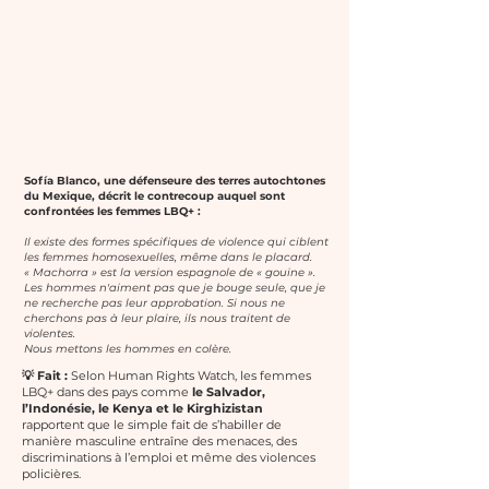
Sofía Blanco, une défenseure des terres autochtones
du Mexique, décrit le contrecoup auquel sont
confrontées les femmes LBQ+ :
Il existe des formes spécifiques de violence qui ciblent
les femmes homosexuelles, même dans le placard.
« Machorra » est la version espagnole de « gouine ».
Les hommes n'aiment pas que je bouge seule, que je
ne recherche pas leur approbation. Si nous ne
cherchons pas à leur plaire, ils nous traitent de
violentes.
Nous mettons les hommes en colère.
💡 Fait :
Selon Human Rights Watch, les femmes
LBQ+ dans des pays comme
le Salvador,
l’Indonésie, le Kenya et le Kirghizistan
rapportent que le simple fait de s’habiller de
manière masculine entraîne des menaces, des
discriminations à l’emploi et même des violences
policières.