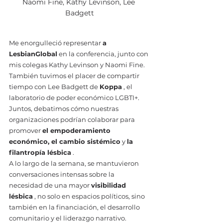
Naomi Fine, Kathy Levinson, Lee 
Badgett
Me enorgulleció representar 
a 
LesbianGlobal
 en la conferencia, junto con 
mis colegas Kathy Levinson y Naomi Fine. 
También tuvimos el placer de compartir 
tiempo con Lee Badgett de 
Koppa
 , el 
laboratorio de poder económico LGBTI+. 
Juntos, debatimos cómo nuestras 
organizaciones podrían colaborar para 
promover 
el empoderamiento 
económico, el cambio sistémico
 y 
la 
filantropía lésbica
 .
A lo largo de la semana, se mantuvieron 
conversaciones intensas sobre la 
necesidad de una mayor 
visibilidad 
lésbica
 , no solo en espacios políticos, sino 
también en la financiación, el desarrollo 
comunitario y el liderazgo narrativo. 