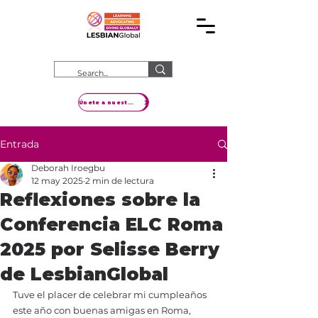
Únete a nuestro movimiento
Entrada
Deborah Iroegbu
12 may 2025
2 min de lectura
Reflexiones sobre la
Conferencia ELC Roma
2025 por Selisse Berry
de LesbianGlobal
Tuve el placer de celebrar mi cumpleaños 
este año con buenas amigas en Roma, 