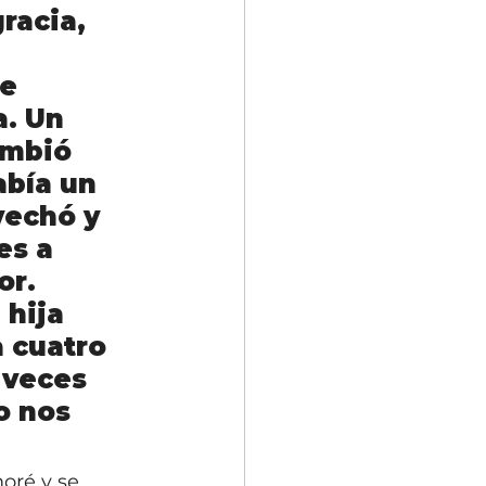
racia, 
 
e 
a. Un 
ambió 
abía un 
vechó y 
es a 
r. 
 hija 
 cuatro 
 veces 
o nos 
oré y se 