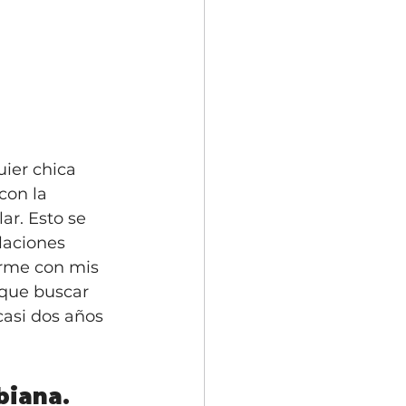
uier chica 
con la 
r. Esto se 
laciones 
rme con mis 
 que buscar 
asi dos años 
biana. 