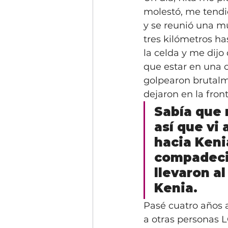
molestó, me tendi
y se reunió una m
tres kilómetros ha
la celda y me dijo
que estar en una c
golpearon brutalm
dejaron en la fro
Sabía que 
así que vi
hacia Kenia
compadeció
llevaron a
Kenia.
Pasé cuatro años a
a otras personas 