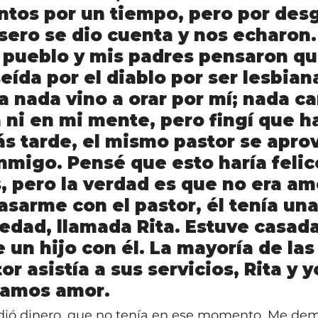
ntos por un tiempo, pero por desg
sero se dio cuenta y nos echaron.
 pueblo y mis padres pensaron qu
ída por el diablo por ser lesbian
la nada vino a orar por mí; nada c
 ni en mi mente, pero fingí que h
s tarde, el mismo pastor se apro
nmigo. Pensé que esto haría felic
, pero la verdad es que no era amo
sarme con el pastor, él tenía una
 edad, llamada Rita. Estuve casada
 un hijo con él. La mayoría de las
or asistía a sus servicios, Rita y y
amos amor.
idió dinero, que no tenía en ese momento. Me dem