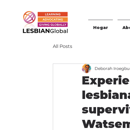
Hogar
Abo
All Posts
Deborah Iroegbu
Experie
lesbiana
supervi
Watse