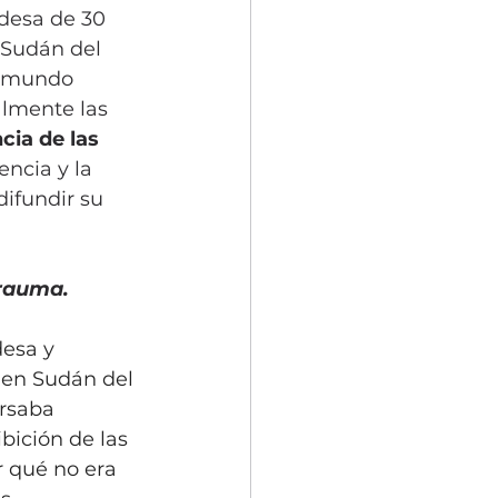
desa de 30 
 Sudán del 
l mundo 
lmente las 
cia de las 
encia y la 
ifundir su 
trauma.
esa y 
en Sudán del 
rsaba 
bición de las 
 qué no era 