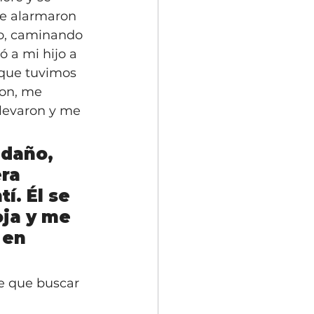
Se alarmaron 
o, caminando 
ó a mi hijo a 
 que tuvimos 
ron, me 
levaron y me 
daño, 
ra 
í. Él se 
oja y me 
 en 
ve que buscar 