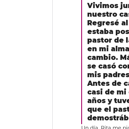
Vivimos ju
nuestro ca
Regresé al
estaba pose
pastor de 
en mi alma
cambio. Má
se casó co
mis padres
Antes de ca
casi de mi
años y tuve
que el past
demostráb
Un día, Rita me p