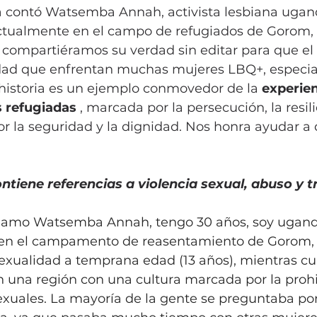
 la contó Watsemba Annah, activista lesbiana ugan
ctualmente en el campo de refugiados de Gorom,
e compartiéramos su verdad sin editar para que e
idad que enfrentan muchas mujeres LBQ+, especia
 historia es un ejemplo conmovedor de la 
experien
s refugiadas
 , marcada por la persecución, la resili
r la seguridad y la dignidad. Nos honra ayudar a d
ontiene referencias a violencia sexual, abuso y 
llamo Watsemba Annah, tengo 30 años, soy ugand
 en el campamento de reasentamiento de Gorom, 
sexualidad a temprana edad (13 años), mientras cu
en una región con una cultura marcada por la prohi
xuales. La mayoría de la gente se preguntaba por