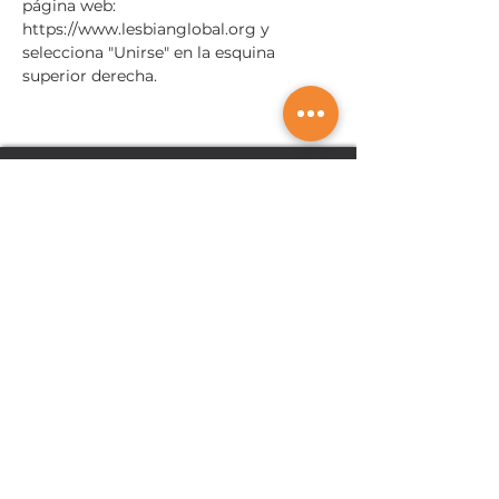
página web: 
https://www.lesbianglobal.org y 
selecciona "Unirse" en la esquina 
superior derecha.
Somos globales;
¡Tocamos vidas en todas partes!
info@lesbianglobal.org
Únete a nuestro movimiento
Síganos: