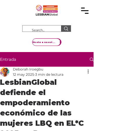
Únete a nuestro movimiento
Entrada
Deborah Iroegbu
12 may 2025
3 min de lectura
LesbianGlobal
defiende el
empoderamiento
económico de las
mujeres LBQ en EL*C