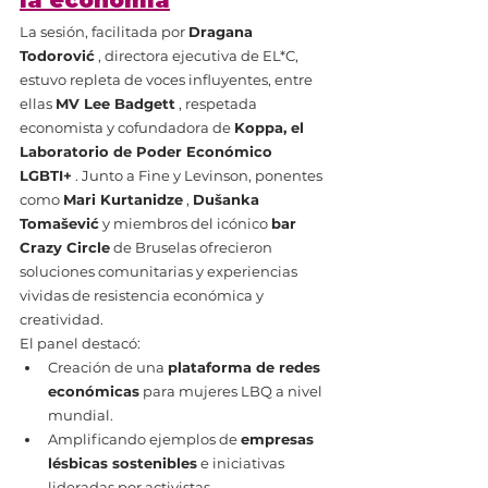
la economía
La sesión, facilitada por 
Dragana 
Todorović
 , directora ejecutiva de EL*C, 
estuvo repleta de voces influyentes, entre 
ellas 
MV Lee Badgett
 , respetada 
economista y cofundadora de 
Koppa, el 
Laboratorio de Poder Económico 
LGBTI+
 . Junto a Fine y Levinson, ponentes 
como 
Mari Kurtanidze
 , 
Dušanka 
Tomašević
 y miembros del icónico 
bar 
Crazy Circle
 de Bruselas ofrecieron 
soluciones comunitarias y experiencias 
vividas de resistencia económica y 
creatividad.
El panel destacó:
Creación de una 
plataforma de redes 
económicas
 para mujeres LBQ a nivel 
mundial.
Amplificando ejemplos de 
empresas 
lésbicas sostenibles
 e iniciativas 
lideradas por activistas.