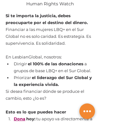
Human Rights Watch
Si te importa la justicia, debes 
preocuparte por el destino del dinero.
Financiar a las mujeres LBQ+ en el Sur 
Global no es solo caridad. Es estrategia. Es 
supervivencia. Es solidaridad.
En LesbianGlobal, nosotros:
Dirigir 
el 100% de las donaciones
 a 
grupos de base LBQ+ en el Sur Global.
Priorizar 
el liderazgo del Sur Global y 
la experiencia vivida.
Si desea financiar dónde se produce el 
cambio, esto
¿lo es?
Esto es lo que puedes hacer
Dona
hoy:
 tu apoyo va 
directamente
 a 
los líderes LBQ+ que cambian vidas.
Comparte este blog
 : Ayúdanos a 
hacer visible esta crisis.