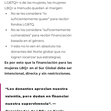
LGBTQI+ o de las mujeres, las mujeres 
LBQ+ a menudo quedan al margen:
No se les considera “lo 
suficientemente queer” para recibir 
fondos LGBTQ.
No se los considera “suficientemente 
vulnerables” para recibir financiación 
basada en el género.
Y esto no lo ven en absoluto los 
donantes del Norte global que no 
logran localizar sus estrategias.
Es por esto que la financiación para las 
mujeres LBQ+ en el Sur Global debe ser 
intencional, directa y sin restricciones.
“Los donantes aprecian nuestra 
valentía, pero dudan en financiar 
nuestra supervivencia”. — 